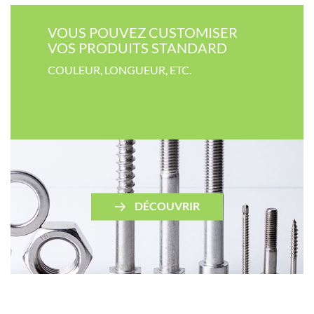
VOUS POUVEZ CUSTOMISER​
VOS PRODUITS STANDARD
COULEUR​, LONGUEUR, ETC.
DÉCOUVRIR